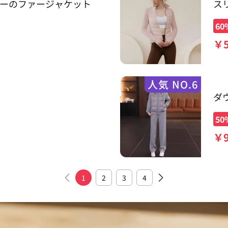
ーのファージャケット
ス
60
￥
人気 NO.6
ダ
50
￥
1
2
3
4