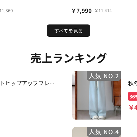
￥
7,990
11,360
￥
11,414
すべてを見る
売上ランキング
人気 NO.2
トヒップアップフレア
秋
36
￥
人気 NO.4