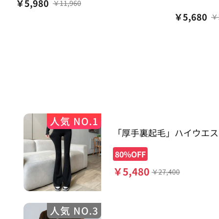
￥
5,980
￥
11,960
￥
5,680
￥
人気 NO.1
「厚手裏起毛」ハイウエス
レギンス
80%OFF
￥
5,480
￥
27,400
人気 NO.3