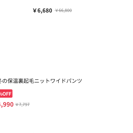
ホン
￥
6,680
￥
66,800
冬の保温裏起毛ニットワイドパンツ
%OFF
4,990
￥
7,797